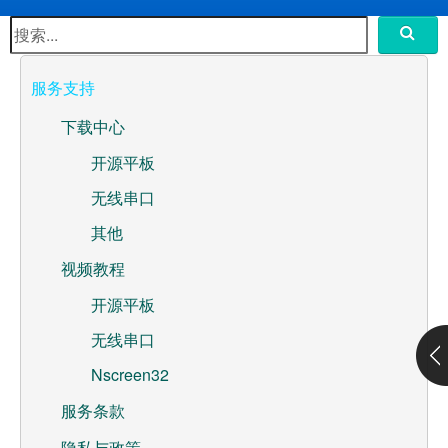
水泵控制器开发板
Ntablet 开源平板
服务支持
Wifi无线串口服务器
下载中心
Nscreen32
开源平板
无线串口
ML307A-GSLN-OC开发板
其他
应用方案
视频教程
WebOS
开源平板
无线串口
高性价比嵌入式-Nscreen32
Nscreen32
联系我们
服务条款
关于我们
隐私与政策